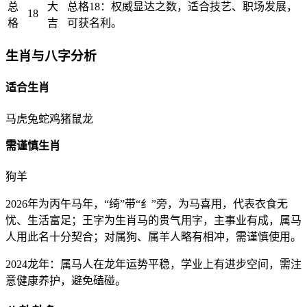
总
大
总格18：权威显达之数，适合技艺、职场发展，
18
格
吉
可获名利。
生肖与八字分析
适合生肖
马
虎
兔
蛇
鸡
猪
鼠
龙
需谨慎生肖
狗
羊
2026年为丙午马年，“绮”带“纟”旁，为马喜用，代表衣食无
忧、生活富足；王字为生肖马的贵气用字，主事业有成，属马
人用此名十分契合；对属狗、属羊人略有相冲，需谨慎使用。
2024龙年：属马人在龙年运势平稳，学业上有进步空间，需注
意健康养护，避免磕碰。