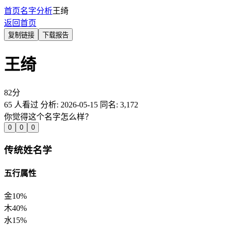
首页
名字分析
王绮
返回首页
复制链接
下载报告
王绮
82
分
65
人看过
分析:
2026-05-15
同名:
3,172
你觉得这个名字怎么样？
0
0
0
传统姓名学
五行属性
金
10%
木
40%
水
15%