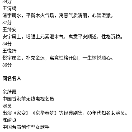
89分
王清绮
清字属水，平衡木火气场，寓意气质清丽，心智澄澈。
87分
王绮安
安字属土，增强土元素泄木气，寓意平安顺遂，性格沉稳。
84分
王悦绮
悦字属金，补充金运，寓意性格开朗，一生愉悦顺心。
86分
同名名人
余绮霞
中国香港前无线电视艺员
演员
出演《家变》《京华春梦》等经典剧集，80年代知名女演员。
陈绮贞
中国台湾创作型女歌手