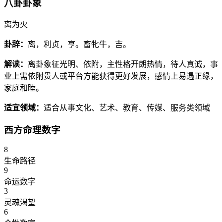
八卦卦象
离为火
卦辞：
离，利贞，亨。畜牝牛，吉。
解读：
离卦象征光明、依附，主性格开朗热情，待人真诚，事
业上需依附贵人或平台方能获得更好发展，感情上易遇正缘，
家庭和睦。
适宜领域：
适合从事文化、艺术、教育、传媒、服务类领域
西方命理数字
8
生命路径
9
命运数字
3
灵魂渴望
6