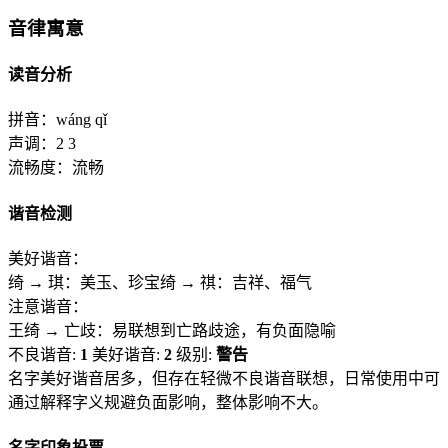
音律寓意
读音分析
拼音：
wáng qǐ
声调：
2 3
流畅度：
流畅
谐音检测
美好谐音：
绮 → 琪：美玉、珍宝
绮 → 祺：吉祥、福气
注意谐音：
王绮 → 亡歧：易联想到亡路歧途，有负面隐喻
不良谐音:
1
美好谐音:
2
级别:
警告
名字美好谐音居多，但存在轻微不良谐音联想，日常使用中可
通过解释字义规避负面影响，整体影响不大。
名字印象投票