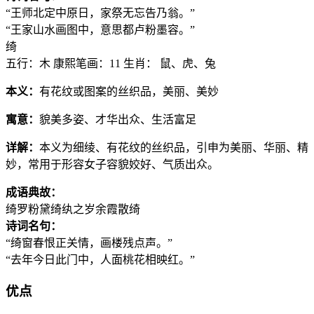
“王师北定中原日，家祭无忘告乃翁。”
“王家山水画图中，意思都卢粉墨容。”
绮
五行：木
康熙笔画：11
生肖： 鼠、虎、兔
本义：
有花纹或图案的丝织品，美丽、美妙
寓意：
貌美多姿、才华出众、生活富足
详解：
本义为细绫、有花纹的丝织品，引申为美丽、华丽、精
妙，常用于形容女子容貌姣好、气质出众。
成语典故：
绮罗粉黛
绮纨之岁
余霞散绮
诗词名句：
“绮窗春恨正关情，画楼残点声。”
“去年今日此门中，人面桃花相映红。”
优点