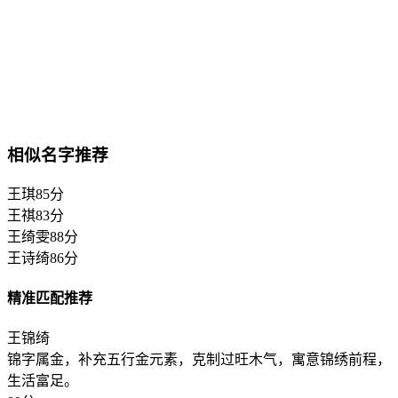
相似名字推荐
王琪
85分
王祺
83分
王绮雯
88分
王诗绮
86分
精准匹配推荐
王锦绮
锦字属金，补充五行金元素，克制过旺木气，寓意锦绣前程，
生活富足。