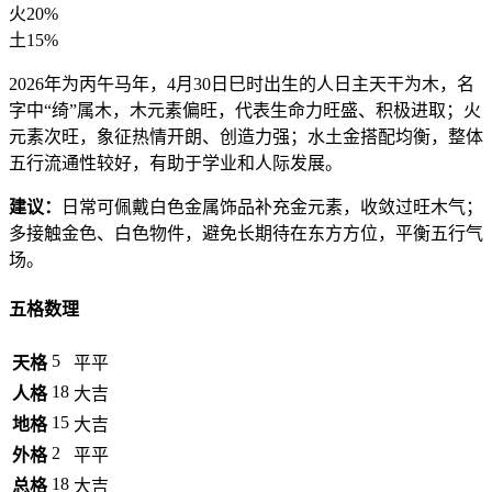
火
20%
土
15%
2026年为丙午马年，4月30日巳时出生的人日主天干为木，名
字中“绮”属木，木元素偏旺，代表生命力旺盛、积极进取；火
元素次旺，象征热情开朗、创造力强；水土金搭配均衡，整体
五行流通性较好，有助于学业和人际发展。
建议：
日常可佩戴白色金属饰品补充金元素，收敛过旺木气；
多接触金色、白色物件，避免长期待在东方方位，平衡五行气
场。
五格数理
5
天格
平平
18
人格
大吉
15
地格
大吉
2
外格
平平
18
总格
大吉