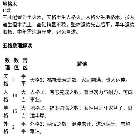
地格
木
15数
三才配置为土火木，天格土生人格火，人格火生地格木，虽为
递生但木克土，基础稍显不稳，整体运势先吉后平，早年运势
顺畅，中年需注意守成，避免冒进。
五格数理解读
数
数
吉
解读
理
值
凶
天
平
5
天格5：福禄长寿之数，家庭圆满，贵人运佳。
格
平
人
大
人格18：有志竟成之数，兼具魄力与耐力，可成
18
格
吉
事业。
地
大
地格15：福寿圆满之数，女性用之旺家益子，财
15
格
吉
运丰厚。
外
平
外格2：两仪之数，混沌未开，进退保守，志望
2
格
平
难达。