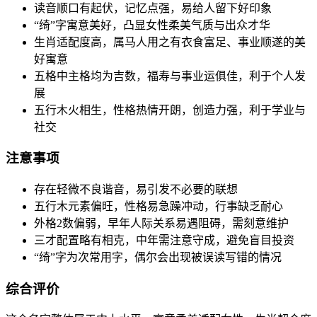
读音顺口有起伏，记忆点强，易给人留下好印象
“绮”字寓意美好，凸显女性柔美气质与出众才华
生肖适配度高，属马人用之有衣食富足、事业顺遂的美
好寓意
五格中主格均为吉数，福寿与事业运俱佳，利于个人发
展
五行木火相生，性格热情开朗，创造力强，利于学业与
社交
注意事项
存在轻微不良谐音，易引发不必要的联想
五行木元素偏旺，性格易急躁冲动，行事缺乏耐心
外格2数偏弱，早年人际关系易遇阻碍，需刻意维护
三才配置略有相克，中年需注意守成，避免盲目投资
“绮”字为次常用字，偶尔会出现被误读写错的情况
综合评价