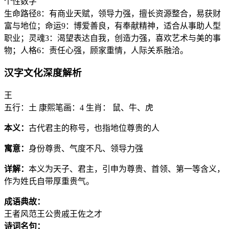
个性数字
生命路径8：有商业天赋，领导力强，擅长资源整合，易获财
富与地位；命运9：博爱善良，有奉献精神，适合从事助人型
职业；灵魂3：渴望表达自我，创造力强，喜欢艺术与美的事
物；人格6：责任心强，顾家重情，人际关系融洽。
汉字文化深度解析
王
五行：土
康熙笔画：4
生肖： 鼠、牛、虎
本义：
古代君主的称号，也指地位尊贵的人
寓意：
身份尊贵、气度不凡、领导力强
详解：
本义为天子、君主，引申为尊贵、首领、第一等含义，
作为姓氏自带厚重贵气。
成语典故：
王者风范
王公贵戚
王佐之才
诗词名句：