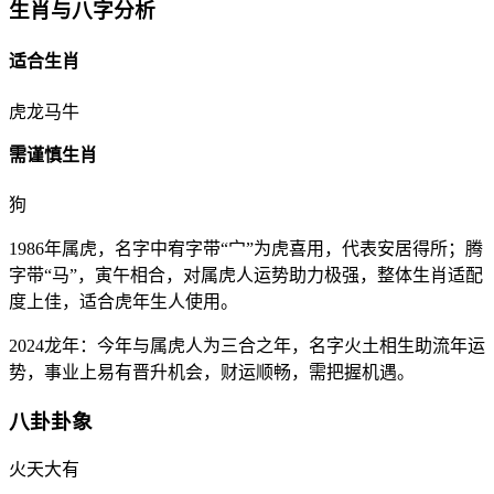
生肖与八字分析
适合生肖
虎
龙
马
牛
需谨慎生肖
狗
1986年属虎，名字中宥字带“宀”为虎喜用，代表安居得所；腾
字带“马”，寅午相合，对属虎人运势助力极强，整体生肖适配
度上佳，适合虎年生人使用。
2024龙年：今年与属虎人为三合之年，名字火土相生助流年运
势，事业上易有晋升机会，财运顺畅，需把握机遇。
八卦卦象
火天大有