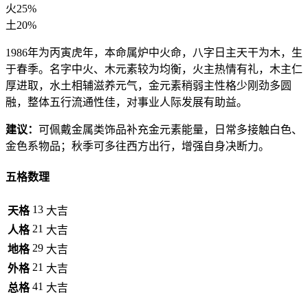
火
25%
土
20%
1986年为丙寅虎年，本命属炉中火命，八字日主天干为木，生
于春季。名字中火、木元素较为均衡，火主热情有礼，木主仁
厚进取，水土相辅滋养元气，金元素稍弱主性格少刚劲多圆
融，整体五行流通性佳，对事业人际发展有助益。
建议：
可佩戴金属类饰品补充金元素能量，日常多接触白色、
金色系物品；秋季可多往西方出行，增强自身决断力。
五格数理
13
天格
大吉
21
人格
大吉
29
地格
大吉
21
外格
大吉
41
总格
大吉