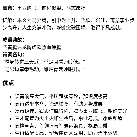
寓意：
事业腾飞，前程似锦，斗志昂扬
详解：
本义为马奔腾，引申为上升、飞跃、兴旺，寓意事业步
步高升，人生充满冲劲，能够突破困境，取得不凡成就。
成语典故：
飞黄腾达
龙腾虎跃
热血沸腾
诗词名句：
“腾身转觉三天近，举足回看万岭低。”
“马思边草拳毛动，雕眄青云睡眼开。”
优点
读音响亮大气，平仄错落有致，辨识度极高
五行适配本命，流通顺畅，有助运势发展
寓意极佳，宥表仁厚得佑，腾表事业腾飞，期许美好
三才配置为火土火顺生格局，事业易成，家庭和睦
五格全吉，首领运与福寿运兼具，格局上乘
生肖适配度高，契合属虎人喜用，助力流年运势