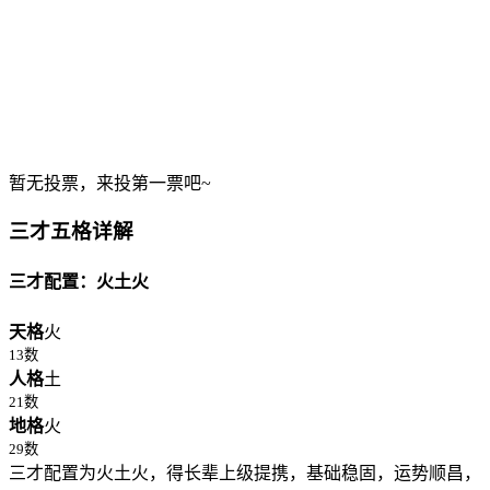
暂无投票，来投第一票吧~
三才五格详解
三才配置：火土火
天格
火
13数
人格
土
21数
地格
火
29数
三才配置为火土火，得长辈上级提携，基础稳固，运势顺昌，