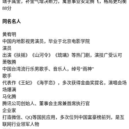
靖字属金，补金气增决断力，寓意事业安定腾飞，格局更均衡
88分
同名名人
黄宥明
中国内地影视男演员，毕业于北京电影学院
演员
出演《扶摇》《山河令》《琉璃》等热门剧，演技广受认可
萧敬腾
中国台湾流行乐男歌手、音乐人，绰号“雨神”
歌手
代表作《王妃》《海芋恋》，多次获得金曲奖提名，演唱会场
场爆满
马化腾
腾讯公司创始人、董事会主席兼首席执行官
企业家
打造微信、QQ等国民应用，多次位列中国富豪榜前列，是互
联网行业领军人物