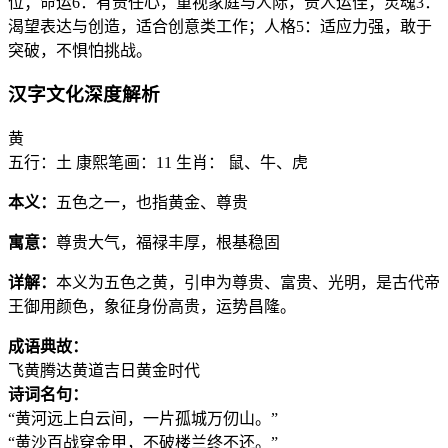
位；命运6：有责任心，重视家庭与人际，贵人运佳；灵魂3：
渴望表达与创造，适合创意类工作；人格5：适应力强，敢于
突破，不惧怕挑战。
汉字文化深度解析
黄
五行：土
康熙笔画：11
生肖： 鼠、牛、虎
本义：
五色之一，也指黄金、尊贵
寓意：
尊贵大气，福禄丰厚，根基稳固
详解：
本义为五色之黄，引申为尊贵、富贵、光明，是古代帝
王御用颜色，象征身份高贵，运势昌隆。
成语典故：
飞黄腾达
黄道吉日
黄金时代
诗词名句：
“黄河远上白云间，一片孤城万仞山。”
“黄沙百战穿金甲，不破楼兰终不还。”