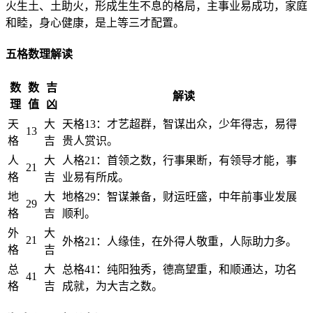
火生土、土助火，形成生生不息的格局，主事业易成功，家庭
和睦，身心健康，是上等三才配置。
五格数理解读
数
数
吉
解读
理
值
凶
天
大
天格13：才艺超群，智谋出众，少年得志，易得
13
格
吉
贵人赏识。
人
大
人格21：首领之数，行事果断，有领导才能，事
21
格
吉
业易有所成。
地
大
地格29：智谋兼备，财运旺盛，中年前事业发展
29
格
吉
顺利。
外
大
21
外格21：人缘佳，在外得人敬重，人际助力多。
格
吉
总
大
总格41：纯阳独秀，德高望重，和顺通达，功名
41
格
吉
成就，为大吉之数。