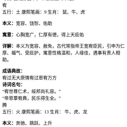
宥
五行：土
康熙笔画：9
生肖： 鼠、牛、虎
本义：
宽容、饶恕、佑助
寓意：
心胸宽广，仁厚有德，得上天庇佑
详解：
本义为宽容、赦免，古代常指帝王宽宥臣民，引申为仁
厚、福气、受庇护，寓意性格温和，人缘佳，遇事有贵人相
助。
成语典故：
宥过无大
原情宥过
恩宥万方
诗词名句：
“宥世尊仁术，绥邦尚礼容。”
“帝恩覃宥典，民乐得生全。”
腾
五行：火
康熙笔画：13
生肖： 牛、虎、龙
本义：
奔驰、跳跃、上升