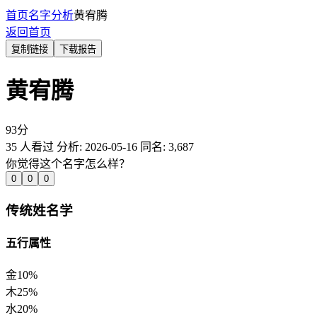
首页
名字分析
黄宥腾
返回首页
复制链接
下载报告
黄宥腾
93
分
35
人看过
分析:
2026-05-16
同名:
3,687
你觉得这个名字怎么样？
0
0
0
传统姓名学
五行属性
金
10%
木
25%
水
20%