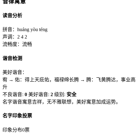
音律寓意
读音分析
拼音：
huáng yòu téng
声调：
2 4 2
流畅度：
流畅
谐音检测
美好谐音：
宥 → 佑：得上天庇佑，福禄绵长
腾 → 腾：飞黄腾达，事业高
升
不良谐音:
0
美好谐音:
2
级别:
安全
名字谐音寓意吉祥，无不雅联想，美好寓意加成运势。
名字印象投票
印象分布
0票