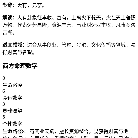
卦辞：
大有，元亨。
解读：
大有卦象征丰收、富有，上离火下乾天，火在天上普照
万物，代表运势昌隆，资源丰富，事业财运双丰收，凡事多遇
吉兆。
适宜领域：
适合从事创业、管理、金融、文化传播等领域，易
得财富与名望。
西方命理数字
8
生命路径
6
命运数字
3
灵魂渴望
5
个性数字
生命路径8：有商业天赋，擅长资源整合，易获得财富与地