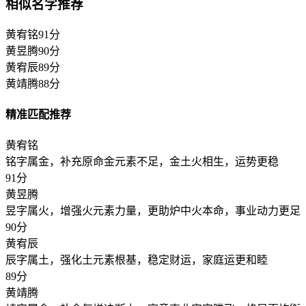
相似名字推荐
黄宥铭
91分
黄昱腾
90分
黄宥辰
89分
黄靖腾
88分
精准匹配推荐
黄宥铭
铭字属金，补充原命金元素不足，金土火相生，运势更稳
91分
黄昱腾
昱字属火，增强火元素力量，更助炉中火本命，事业动力更足
90分
黄宥辰
辰字属土，强化土元素根基，稳定财运，家庭运更和睦
89分
黄靖腾