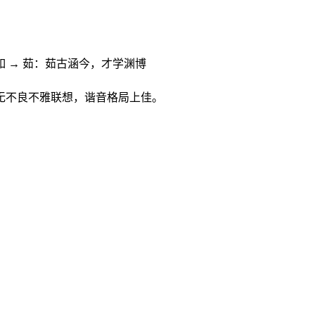
如 → 茹：茹古涵今，才学渊博
无不良不雅联想，谐音格局上佳。