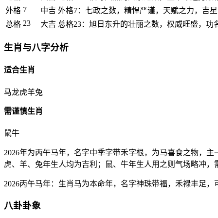
7
外格
中吉
外格7：七政之数，精悍严谨，天赋之力，吉
23
总格
大吉
总格23：旭日东升的壮丽之数，权威旺盛，功
生肖与八字分析
适合生肖
马
龙
虎
羊
兔
需谨慎生肖
鼠
牛
2026年为丙午马年，名字中季字带禾字根，为马喜食之物，
虎、羊、兔年生人均为吉利；鼠、牛年生人用之则气场略冲，
2026丙午马年：生肖马为本命年，名字神珠带福，禾禄丰足
八卦卦象