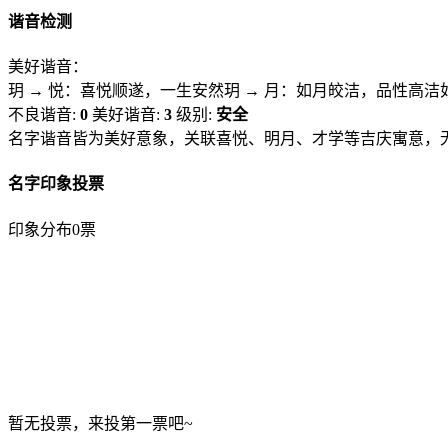
谐音检测
美好谐音：
玥 → 悦：喜悦顺遂，一生安然
玥 → 月：如月皎洁，品性高洁
不良谐音:
0
美好谐音:
3
级别:
安全
名字谐音皆为美好意象，关联喜悦、明月、才学等吉庆寓意，
名字印象投票
印象分布
0票
暂无投票，来投第一票吧~