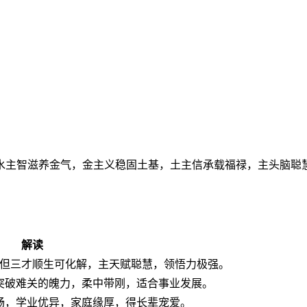
水主智滋养金气，金主义稳固土基，土主信承载福禄，主头脑聪
解读
，但三才顺生可化解，主天赋聪慧，领悟力极强。
突破难关的魄力，柔中带刚，适合事业发展。
畅，学业优异，家庭缘厚，得长辈宠爱。