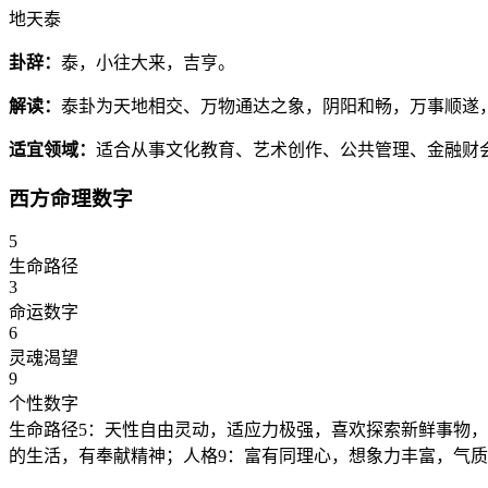
地天泰
卦辞：
泰，小往大来，吉亨。
解读：
泰卦为天地相交、万物通达之象，阴阳和畅，万事顺遂
适宜领域：
适合从事文化教育、艺术创作、公共管理、金融财
西方命理数字
5
生命路径
3
命运数字
6
灵魂渴望
9
个性数字
生命路径5：天性自由灵动，适应力极强，喜欢探索新鲜事物，
的生活，有奉献精神；人格9：富有同理心，想象力丰富，气