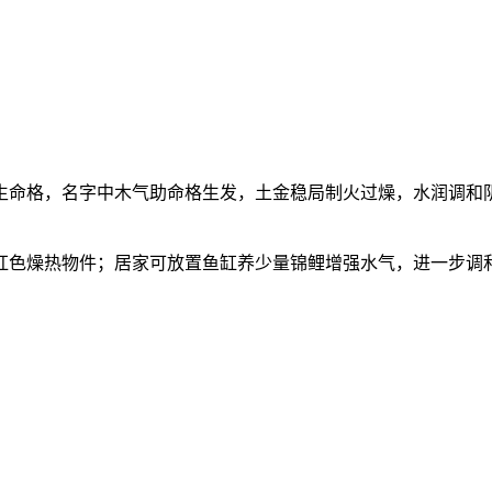
出生命格，名字中木气助命格生发，土金稳局制火过燥，水润调
红色燥热物件；居家可放置鱼缸养少量锦鲤增强水气，进一步调