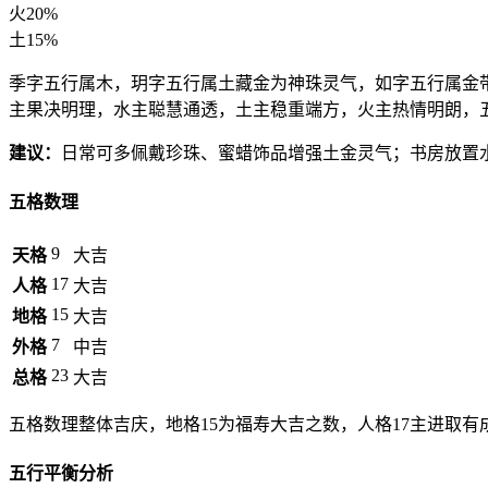
火
20%
土
15%
季字五行属木，玥字五行属土藏金为神珠灵气，如字五行属金
主果决明理，水主聪慧通透，土主稳重端方，火主热情明朗，
建议：
日常可多佩戴珍珠、蜜蜡饰品增强土金灵气；书房放置
五格数理
9
天格
大吉
17
人格
大吉
15
地格
大吉
7
外格
中吉
23
总格
大吉
五格数理整体吉庆，地格15为福寿大吉之数，人格17主进取
五行平衡分析