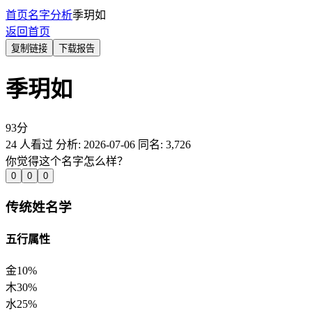
首页
名字分析
季玥如
返回首页
复制链接
下载报告
季玥如
93
分
24
人看过
分析:
2026-07-06
同名:
3,726
你觉得这个名字怎么样？
0
0
0
传统姓名学
五行属性
金
10%
木
30%
水
25%