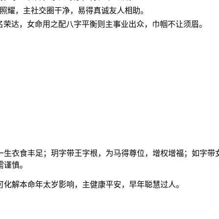
星照耀，主社交圈干净，易得真诚友人相助。
名荣达，女命用之配八字平衡则主事业出众，巾帼不让须眉。
主一生衣食丰足；玥字带王字根，为马得尊位，增权增福；如字
需谨慎。
，可化解本命年太岁影响，主健康平安，早年聪慧过人。