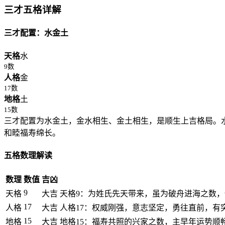
三才五格详解
三才配置：水金土
天格
水
9数
人格
金
17数
地格
土
15数
三才配置为水金土，金水相生、金土相生，是顺生上吉格局。
和睦福寿绵长。
五格数理解读
数理
数值
吉凶
9
天格
大吉
天格9：为姓氏先天带来，虽为破舟进海之数
17
人格
大吉
人格17：权威刚强，意志坚定，勇往直前，有
15
地格
大吉
地格15：福寿共照的兴家之数，主早年运势顺