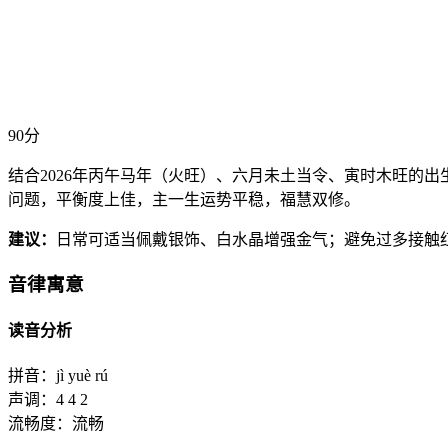
90分
结合2026年丙午马年（火旺）、六月未土当令、寅时木旺的
问题，平衡度上佳，主一生运势平稳，福慧双修。
建议：
日常可适当佩戴银饰、白水晶增强金气；避免过多接触
音律寓意
读音分析
拼音：
jì yuè rú
声调：
4 4 2
流畅度：
流畅