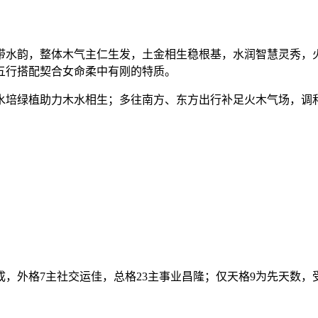
带水韵，整体木气主仁生发，土金相生稳根基，水润智慧灵秀，
五行搭配契合女命柔中有刚的特质。
水培绿植助力木水相生；多往南方、东方出行补足火木气场，调
有成，外格7主社交运佳，总格23主事业昌隆；仅天格9为先天数