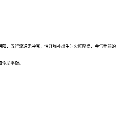
和阴阳，五行流通无冲克，恰好弥补出生时火旺略燥、金气稍弱的
和命局平衡。