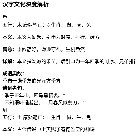
汉字文化深度解析
季
五行：木
康熙笔画：8
生肖： 鼠、虎、兔
本义：
本义为幼禾，引申为时序、排行、端方
寓意：
季候静好，谦逊守礼，生机盎然
详解：
本义指幼嫩的禾苗，后引申为一年四季的时序、兄弟排
成语典故：
季布一诺
季友伯兄
元方季方
诗词名句：
“季子正年少，匹马黑貂裘。”
“不知细叶谁裁出，二月春风似剪刀。”
玥
五行：土
康熙笔画：8
生肖： 鼠、牛、兔
本义：
古代传说中上天赐予有德圣皇的神珠